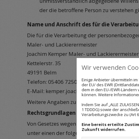
unmissverständlich abgegebene Willensb
der die betroffene Person zu verstehen g
Name und Anschrift des für die Verarbeit
Die für die Verarbeitung der personenbezogene
Maler- und Lackierermeister
Joachim Kemper Maler- und Lackierermeister
Kettelerstr. 35
Wir verwenden Cook
49191 Belm
Einige Anbieter übermitteln 
Telefon: 05406 7250
der EU/ des EWR (Drittlanddate
dem in den EU-/EWR-Ländern ve
E-Mail: kemper.joachim@web.de
können. Weitere Informationen 
Weitere Angaben zu unserem Unternehmen k
Indem Sie auf „ALLE ZULASSEN"
1 TDDDG) sowie der anschließ
Rechtsgrundlagen der Datenverarbeitung
Verarbeitungszwecke zu (Art 6 A
Von Gesetzes wegen ist im Grundsatz jede V
Eine bereits erteilte Zust
Zukunft widerrufen.
unter einen der folgenden Rechtfertigungstatb