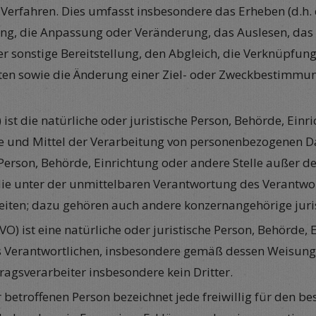
) Verfahren. Dies umfasst insbesondere das Erheben (d.h. 
ung, die Anpassung oder Veränderung, das Auslesen, das
r sonstige Bereitstellung, den Abgleich, die Verknüpfung
n sowie die Änderung einer Ziel- oder Zweckbestimmung
) ist die natürliche oder juristische Person, Behörde, Einr
nd Mittel der Verarbeitung von personenbezogenen Daten 
he Person, Behörde, Einrichtung oder andere Stelle außer
ie unter der unmittelbaren Verantwortung des Verantwort
iten; dazu gehören auch andere konzernangehörige juris
-GVO) ist eine natürliche oder juristische Person, Behörde, 
erantwortlichen, insbesondere gemäß dessen Weisungen, v
tragsverarbeiter insbesondere kein Dritter.
er betroffenen Person bezeichnet jede freiwillig für den b