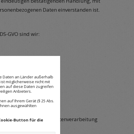
 eindeutigen bestätigenden Handlung, mit
personenbezogenen Daten einverstanden ist.
 DS-GVO sind wir:
se Daten an Länder außerhalb
ist möglicherweise nicht mit
den auf diese Daten zugreifen
eiligen Anbieters.
 werden.
en auf Ihrem Gerät (§ 25 Abs.
 Ihnen ausgewählten
ann erlaubt, wenn die Datenverarbeitung
Cookie-Button für die