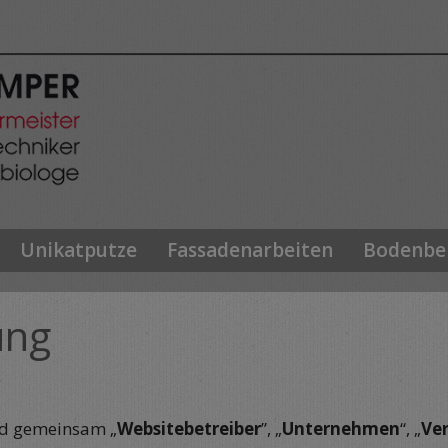
Unikatputze
Fassadenarbeiten
Bodenbe
ung
nd gemeinsam „
Websitebetreiber
”, „
Unternehmen
“, „
Ve