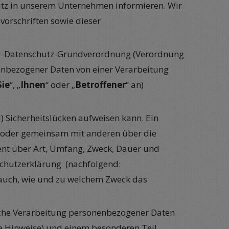
utz in unserem Unternehmen informieren. Wir
orschriften sowie dieser
 EU-Datenschutz-Grundverordnung (Verordnung
nenbezogener Daten von einer Verarbeitung
Sie
“, „
Ihnen
“ oder „
Betroffener
“ an)
) Sicherheitslücken aufweisen kann. Ein
ein oder gemeinsam mit anderen über die
rent über Art, Umfang, Zweck, Dauer und
schutzerklärung (nachfolgend:
rt auch, wie und zu welchem Zweck das
liche Verarbeitung personenbezogener Daten
e Hinweise) und einem besonderen Teil,