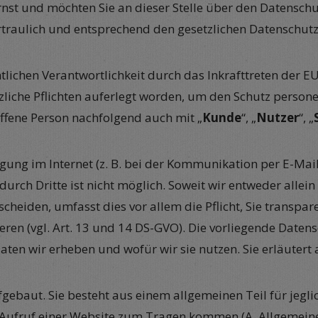
nst und möchten Sie an dieser Stelle über den Datensch
raulich und entsprechend den gesetzlichen Datenschutzv
tlichen Verantwortlichkeit durch das Inkrafttreten der
tzliche Pflichten auferlegt worden, um den Schutz perso
offene Person nachfolgend auch mit „
Kunde
“, „
Nutzer
“, „
gung im Internet (z. B. bei der Kommunikation per E-Mail
durch Dritte ist nicht möglich. Soweit wir entweder all
cheiden, umfasst dies vor allem die Pflicht, Sie transpa
ren (vgl. Art. 13 und 14 DS-GVO). Die vorliegende Daten
 Daten wir erheben und wofür wir sie nutzen. Sie erläute
gebaut. Sie besteht aus einem allgemeinen Teil für jeg
 Aufruf einer Website zum Tragen kommen (A. Allgemein