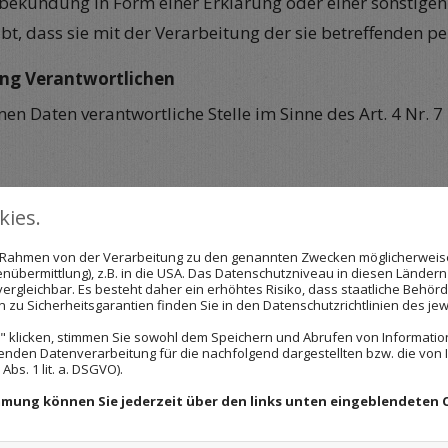
ekundung in Form einer Erklärung oder einer sonstigen
ibt, dass sie mit der Verarbeitung der sie betreffenden 
ung Verantwortlichen
n Daten verantwortliche Stelle im Sinne des Art. 4 Nr. 7
ies.
im Rahmen von der Verarbeitung zu den genannten Zwecken möglicherwei
nübermittlung), z.B. in die USA. Das Datenschutzniveau in diesen Ländern 
rgleichbar. Es besteht daher ein erhöhtes Risiko, dass staatliche Behör
zu Sicherheitsgarantien finden Sie in den Datenschutzrichtlinien des jew
önnen dem Impressum auf unserer Website entnommen
 klicken, stimmen Sie sowohl dem Speichern und Abrufen von Information
enden Datenverarbeitung für die nachfolgend dargestellten bzw. die von
bs. 1 lit. a. DSGVO).
erarbeitung personenbezogener Daten verboten und nur d
immung können Sie jederzeit über den links unten eingeblendeten 
estände fällt: