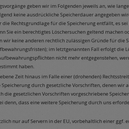
vorgänge geben wir im Folgenden jeweils an, wie lange 
folgend keine ausdrückliche Speicherdauer angegeben wi
 die Rechtsgrundlage für die Speicherung entfällt, es se
nn Sie ein berechtigtes Löschersuchen geltend machen od
rn wir keine anderen rechtlich zulässigen Gründe für di
ufbewahrungsfristen); im letztgenannten Fall erfolgt die 
Aufbewahrungspflichten nicht mehr entgegenstehen, werden
estimmt haben.
ene Zeit hinaus im Falle einer (drohenden) Rechtsstreit
 Speicherung durch gesetzliche Vorschriften, denen wir al
h die gesetzlichen Vorschriften vorgeschriebene Speicherf
 denn, dass eine weitere Speicherung durch uns erforde
zlich nur auf Servern in der EU, vorbehaltlich einer gg